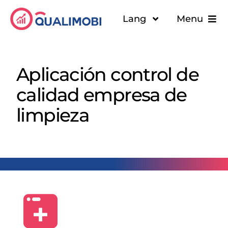
Skip
Lang
Menu
to
content
Solutions
Aplicación control de
Quiénes somos
calidad empresa de
Recursos
limpieza