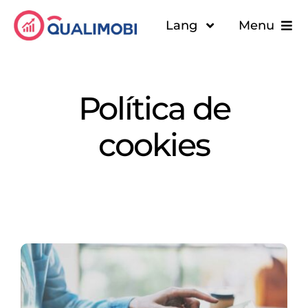
Skip
Lang
Menu
to
content
Solutions
Política de
Quiénes somos
cookies
Recursos